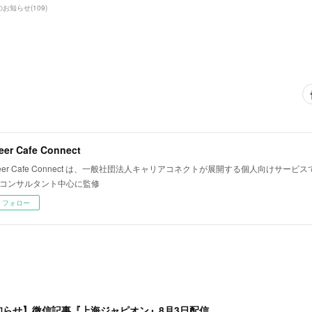
のお知らせ
(
109
)
eer Cafe Connect
reer Cafe Connect は、一般社団法人キャリアコネクトが展開する個人向けサービ
コンサルタント中心に監修
フォロー
知らせ】微信記事『上海ジャピオン』8月3日配信