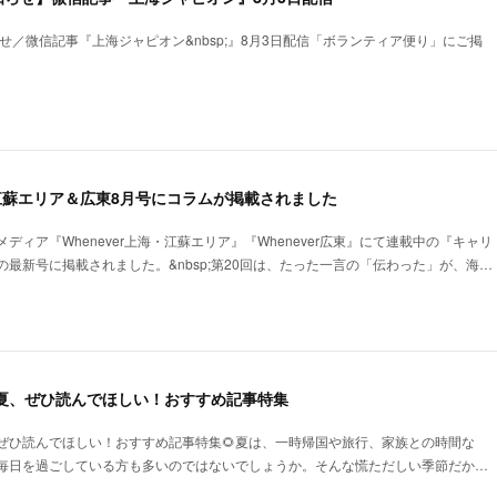
らせ／微信記事『上海ジャピオン&nbsp;』8月3日配信「ボランティア便り」にご掲
海・江蘇エリア＆広東8月号にコラムが掲載されました
ディア『Whenever上海・江蘇エリア』『Whenever広東』にて連載中の『キャリ
最新号に掲載されました。&nbsp;第20回は、たった一言の「伝わった」が、海…
の夏、ぜひ読んでほしい！おすすめ記事特集
ぜひ読んでほしい！おすすめ記事特集🌻夏は、一時帰国や旅行、家族との時間な
毎日を過ごしている方も多いのではないでしょうか。そんな慌ただしい季節だか…